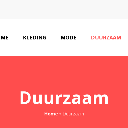
OME
KLEDING
MODE
DUURZAAM
Duurzaam
Home
»
Duurzaam